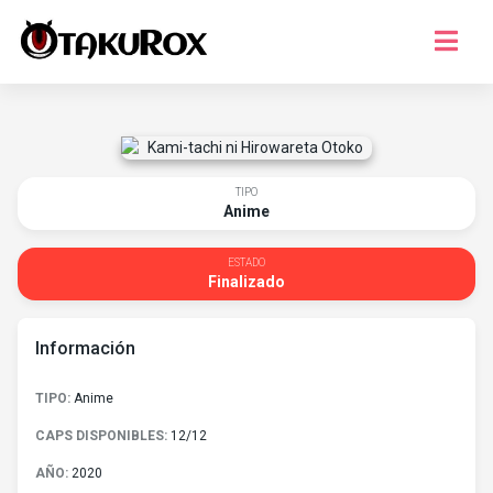
Series
Musica
Juegos
TIPO
Anime
Temporada
¿Que ver?
ESTADO
Finalizado
Registro
Información
Iniciar Sesion
TIPO:
Anime
CAPS DISPONIBLES:
12/12
AÑO:
2020