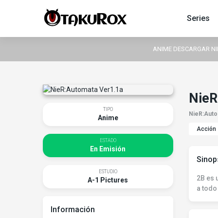
Series
ANIME DESCARGAR NIER
NieR
TIPO
NieR:Auto
Anime
Acción
ESTADO
En Emisión
Sinop
ESTUDIO
2B es 
A-1 Pictures
a todo
Información