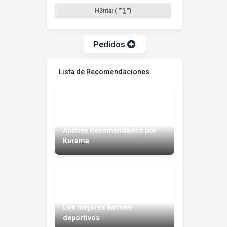
H3ntai ( ͡° ͜ʖ ͡°)
Pedidos
Lista de Recomendaciones
Animes Recomendados por
Kurama
Los mejores animes
deportivos