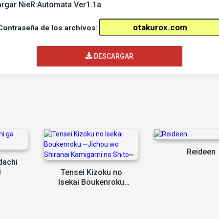
rgar NieR:Automata Ver1.1a
Contraseña de los archivos:
DESCARGAR
Reideen
dachi
i
Tensei Kizoku no
Isekai Boukenroku
~Jichou wo Shiranai
Kamigami no Shito~