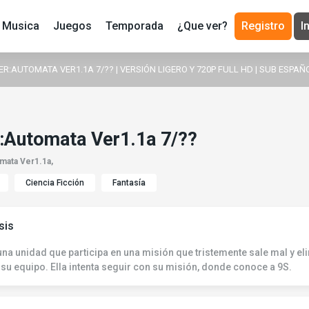
Musica
Juegos
Temporada
¿Que ver?
Registro
I
:AUTOMATA VER1.1A 7/?? | VERSIÓN LIGERO Y 720P FULL HD | SUB ESPAÑ
:Automata Ver1.1a 7/??
mata Ver1.1a,
Ciencia Ficción
Fantasía
sis
una unidad que participa en una misión que tristemente sale mal y el
 su equipo. Ella intenta seguir con su misión, donde conoce a 9S.