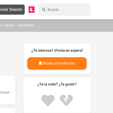
niciar Sesion
OL | MEGA – MEDIAFIRE
¿Te interesa? ¡Ponla en espera!
Añadir a Pendientes
¿Ya la viste? ¿Te gustó?
iminan