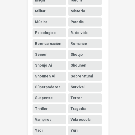
Magia
Mecha
Militar
Misterio
Música
Parodia
Psicológico
R. de vida
Reencarnación
Romance
Seinen
Shoujo
Shoujo Ai
Shounen
Shounen Ai
Sobrenatural
Súperpoderes
Survival
Suspense
Terror
Thriller
Tragedia
Vampiros
Vida escolar
Yaoi
Yuri