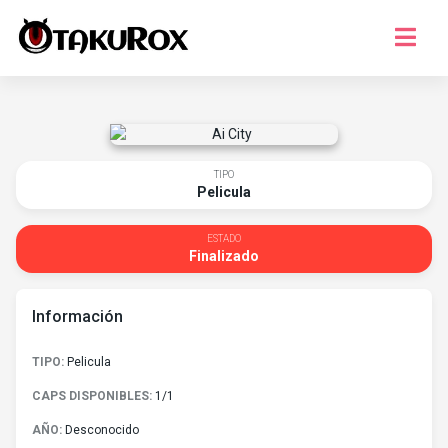
Series
Musica
Juegos
TIPO
Pelicula
Temporada
¿Que ver?
ESTADO
Finalizado
Registro
Información
Iniciar Sesion
TIPO:
Pelicula
CAPS DISPONIBLES:
1/1
AÑO:
Desconocido