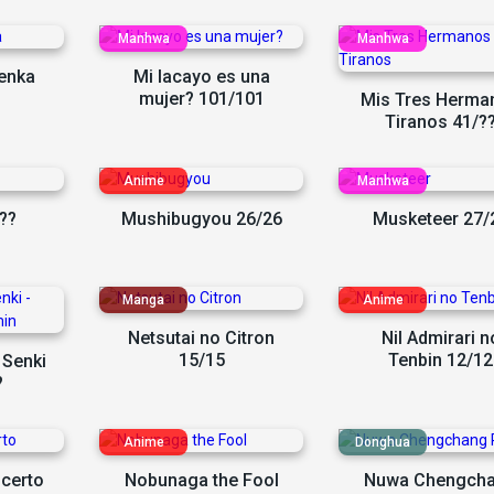
Renka
Mi lacayo es una
mujer? 101/101
Mis Tres Herma
Tiranos 41/?
??
Mushibugyou 26/26
Musketeer 27/
Netsutai no Citron
Nil Admirari n
15/15
Tenbin 12/12
 Senki
?
certo
Nobunaga the Fool
Nuwa Chengch