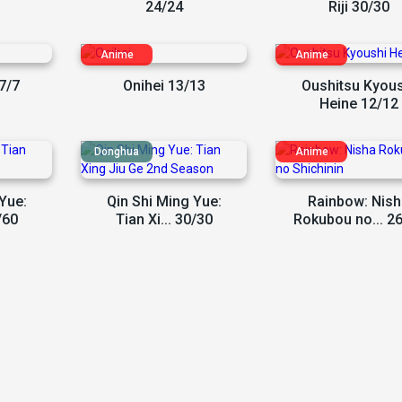
24/24
Riji 30/30
7/7
Onihei 13/13
Oushitsu Kyous
Heine 12/12
Yue:
Qin Shi Ming Yue:
Rainbow: Nish
/60
Tian Xi... 30/30
Rokubou no... 2