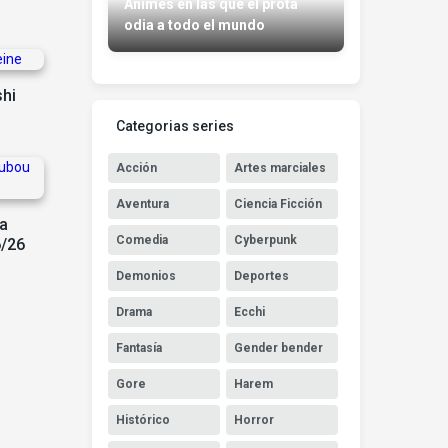
Animes en las que el prota
odia a todo el mundo
hi
Categorias series
Acción
Artes marciales
Aventura
Ciencia Ficción
a
Comedia
Cyberpunk
6/26
Demonios
Deportes
Drama
Ecchi
Fantasía
Gender bender
Gore
Harem
Histórico
Horror