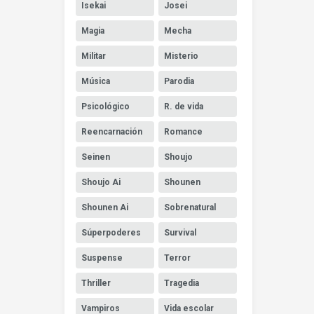
Isekai
Josei
Magia
Mecha
Militar
Misterio
Música
Parodia
Psicológico
R. de vida
Reencarnación
Romance
Seinen
Shoujo
Shoujo Ai
Shounen
Shounen Ai
Sobrenatural
Súperpoderes
Survival
Suspense
Terror
Thriller
Tragedia
Vampiros
Vida escolar