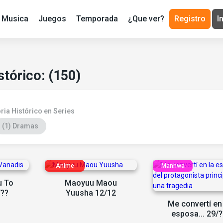
Musica
Juegos
Temporada
¿Que ver?
Registro
I
stórico: (150)
ria Histórico en Series
(1) Dramas
u To
Maoyuu Maou
/??
Yuusha 12/12
Me convertí en 
esposa... 29/?