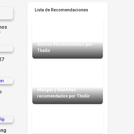
Lista de Recomendaciones
nos
?
Animes Recomendados por
TheSir
27
Mangas y Manhwas
o
recomendados por TheSir
ang