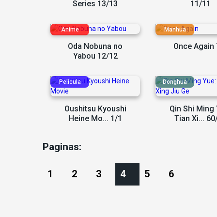
Series 13/13
11/11
Oda Nobuna no
Once Again 
Yabou 12/12
Oushitsu Kyoushi
Qin Shi Ming 
Heine Mo... 1/1
Tian Xi... 60
Paginas:
1
2
3
4
5
6