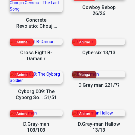
Cowboy Bebop
26/26
Concrete
Revolutio: Chouj...
11/11
Cross Fight B-
Cybersix 13/13
Daman /
D.Gray man 221/??
Cyborg 009: The
Cyborg So... 51/51
D.Gray-man
D.Gray-man Hallow
103/103
13/13