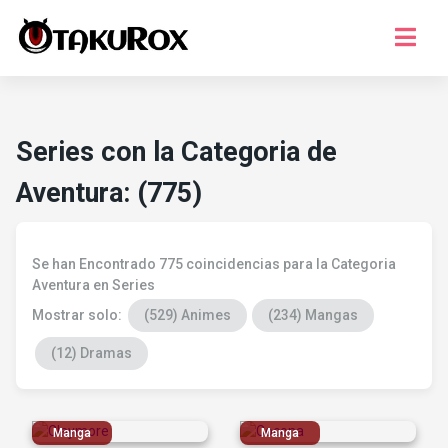
Series
Musica
Series con la Categoria de
Juegos
Aventura: (775)
Temporada
¿Que ver?
Se han Encontrado 775 coincidencias para la Categoria
Registro
Aventura en Series
Mostrar solo:
(529) Animes
(234) Mangas
Iniciar Sesion
(12) Dramas