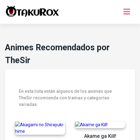
Series
Musica
Animes Recomendados por
Juegos
TheSir
Temporada
¿Que ver?
Registro
En esta lista están algunos de los animes que
TheSir recomienda con tramas y categorías
Iniciar Sesion
variadas.
Akame ga Kill!