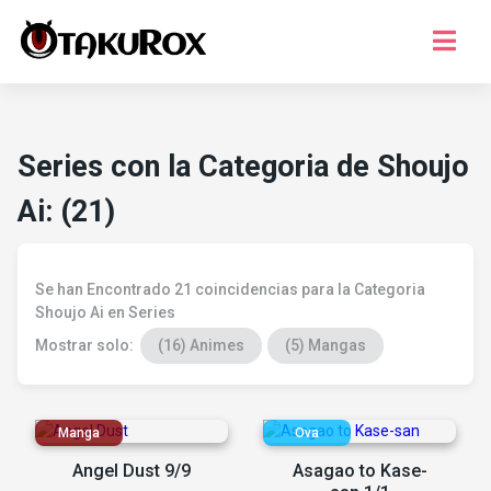
Series
Musica
Series con la Categoria de Shoujo
Juegos
Ai: (21)
Temporada
¿Que ver?
Se han Encontrado 21 coincidencias para la Categoria
Registro
Shoujo Ai en Series
Mostrar solo:
(16) Animes
(5) Mangas
Iniciar Sesion
Angel Dust 9/9
Asagao to Kase-