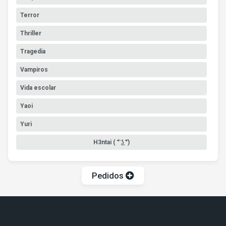
Terror
Thriller
Tragedia
Vampiros
Vida escolar
Yaoi
Yuri
H3ntai ( ͡° ͜ʖ ͡°)
Pedidos