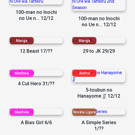
100-man no Inochi
no Ue n... 12/12
100-man no Inochi
no Ue n... 12/12
12 Beast 17/??
29 to JK 29/29
4 Cut Hero 31/??
5-toubun no
Hanayome ∬ 12/12
A Bias Girl 6/6
A Simple Series
1/??