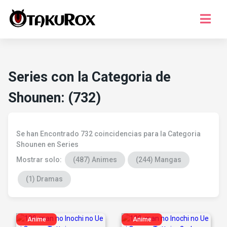
Series
Musica
Series con la Categoria de
Juegos
Shounen: (732)
Temporada
¿Que ver?
Se han Encontrado 732 coincidencias para la Categoria
Registro
Shounen en Series
Mostrar solo:
(487) Animes
(244) Mangas
Iniciar Sesion
(1) Dramas