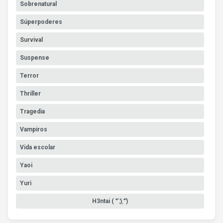
Sobrenatural
Súperpoderes
Survival
Suspense
Terror
Thriller
Tragedia
Vampiros
Vida escolar
Yaoi
Yuri
H3ntai ( ͡° ͜ʖ ͡°)