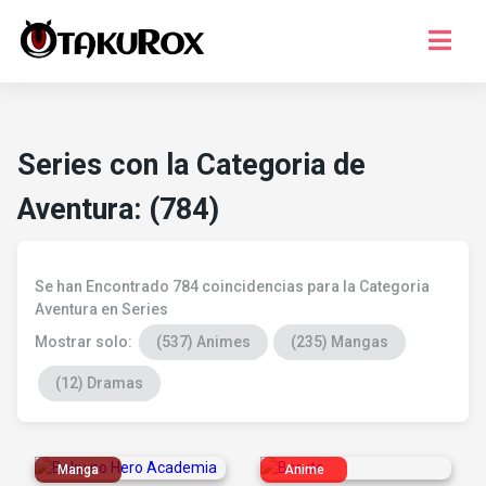
Series
Musica
Series con la Categoria de
Juegos
Aventura: (784)
Temporada
¿Que ver?
Se han Encontrado 784 coincidencias para la Categoria
Registro
Aventura en Series
Mostrar solo:
(537) Animes
(235) Mangas
Iniciar Sesion
(12) Dramas